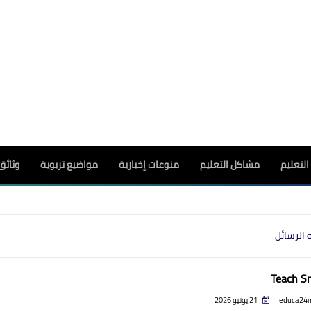
لتعليم
مشاكل التعليم
منوعات إخبارية
مواضيع تربوية
وثائق
 الرسائل
Teach S
educa24
21 يونيو 2026