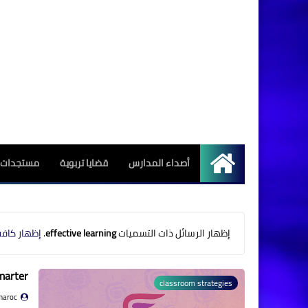
أصداء المدارس
قضايا تربوية
مستجدات ا
الرئيسية
‏إظهار الرسائل ذات التسميات
effective learning
.
إظهار كافة
marter
classroom strategies
maroc