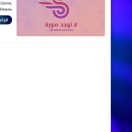
clusive,
 Howev…
قراءة