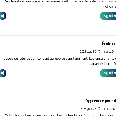
L'école est censée préparer les élèves à affronter les défis du futur, mais la
est souv
 المزيد
École du
educa24
30 يونيو 2026
L'école du futur est un concept qui évolue constamment. Les enseignants 
adapter leur mét
 المزيد
Apprendre pour 
educa24
26 أبريل 2026
L'éducation est en pleine mutation. Les technologies émergent, les chan