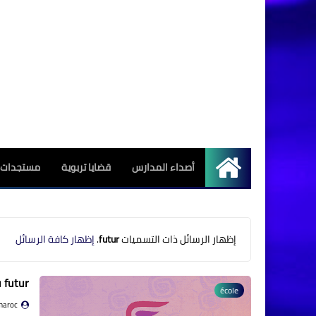
أصداء المدارس
قضايا تربوية
مستجدات ا
الرئيسية
‏إظهار الرسائل ذات التسميات
futur
.
إظهار كافة الرسائل
futur ?
école
maroc