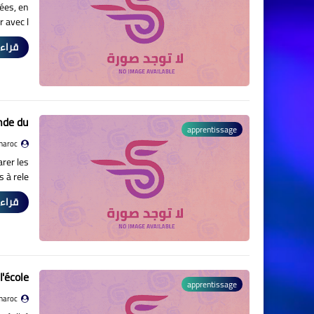
nées, en
 avec l&…
قراءة
nde du
apprentissage
maroc
arer les
 à rele…
قراءة
l'école
apprentissage
maroc