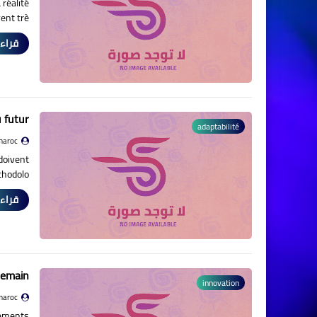
 réalité
ent trè…
قراءة
 futur
adaptabilité
maroc
doivent
hodolo…
قراءة
demain
innovation
maroc
gements