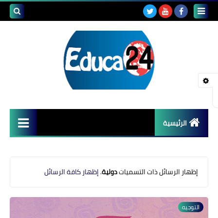
بحث هذه
المدونة
الإلكتروني
الرئيسية
أصداء المدارس
قضايا تربوية
‏إظهار الرسائل ذات التسميات
دولية
.
إظهار كافة الرسائل
مستجدات التعليم
التوجيه
مشاكل التعليم