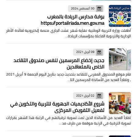
30 أغسطس 2024
بوابة مدارس الريادة بالمغرب
https://portailriada.men.gov.ma
أطقلت وزارة التربية الوطنية نهاية شهر غشت الجاري منصة إلكترونية لفائدة الأطر
الإدارية والتربوية الفاعلة بمؤسسات الريادة…
09 أبريل 2021
جديد: إخضاع المرسمين لنفس صندوق التقاعد
الخاص بالمتعاقدين
قام موقع الصندوق المغربي للتقاعد بتحديث جديد بتاريخ اليوم الجمعة 9 أبريل 2021
، وتفاجأ العديد من الأساتذة المرسمين التا…
02 أبريل 2021
شروع الأكاديميات الجهوية للتربية والتكوين في
تفعيل التفويض المركزي
تفاجأ العديد من الأساتذة الذين تمت تسوية ترقياتهم في الرتبة هذا الشهر بقرارات
تسوية الترقية في الرتبة موقعة من طرف مد…