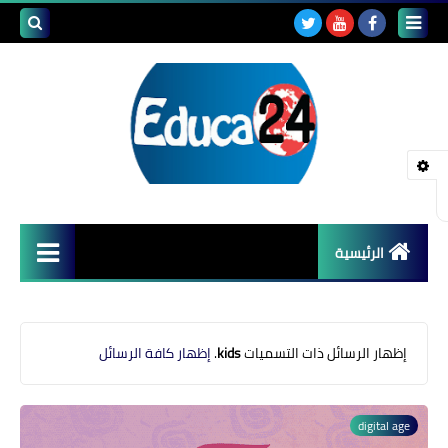
بحث هذه
المدونة
الإلكتروني
الرئيسية
أصداء المدارس
قضايا تربوية
‏إظهار الرسائل ذات التسميات
kids
.
إظهار كافة الرسائل
مستجدات التعليم
digital age
مشاكل التعليم