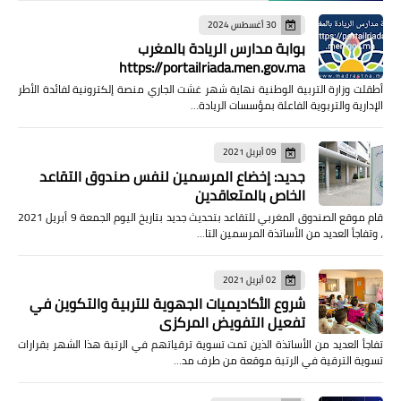
30 أغسطس 2024
بوابة مدارس الريادة بالمغرب
https://portailriada.men.gov.ma
أطقلت وزارة التربية الوطنية نهاية شهر غشت الجاري منصة إلكترونية لفائدة الأطر
الإدارية والتربوية الفاعلة بمؤسسات الريادة…
09 أبريل 2021
جديد: إخضاع المرسمين لنفس صندوق التقاعد
الخاص بالمتعاقدين
قام موقع الصندوق المغربي للتقاعد بتحديث جديد بتاريخ اليوم الجمعة 9 أبريل 2021
، وتفاجأ العديد من الأساتذة المرسمين التا…
02 أبريل 2021
شروع الأكاديميات الجهوية للتربية والتكوين في
تفعيل التفويض المركزي
تفاجأ العديد من الأساتذة الذين تمت تسوية ترقياتهم في الرتبة هذا الشهر بقرارات
تسوية الترقية في الرتبة موقعة من طرف مد…