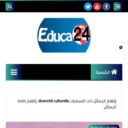
بحث هذه
المدونة
الإلكتروني
الرئيسية
أصداء المدارس
قضايا تربوية
‏إظهار الرسائل ذات التسميات
diversité culturelle
.
إظهار كافة
الرسائل
مستجدات التعليم
مشاكل التعليم
diversité culturelle