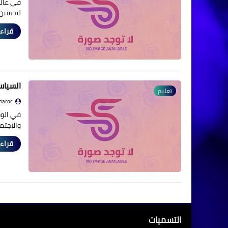
في عالم
لتحسين 
قراءة
السياس
تعليم
maroc
في الوق
والاجتم
قراءة
التسميات