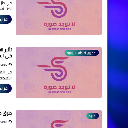
في ظل ا
أكثر أ
قراءة
تأثير ا
تحقيق أهداف تربوية
في الم
maroc
في العص
الأهداف
قراءة
طرق طر
تعليم
maroc