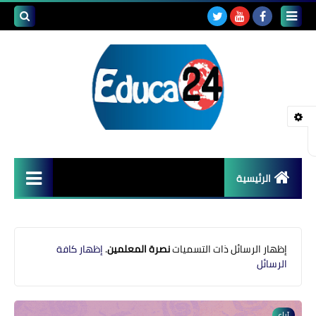
بحث هذه
المدونة
الإلكتروني
الرئيسية
أصداء المدارس
قضايا تربوية
‏إظهار الرسائل ذات التسميات
نصرة المعلمين
.
إظهار كافة
الرسائل
مستجدات التعليم
مشاكل التعليم
آباء