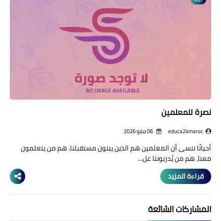
منوعات إخبارية
مواضيع تربوية
وثائق تربوية
الشؤون الاجتماعية لأسرة
التعليم
نصرة للمعلمين
educa24maroc
06 مايو 2026
أحيانًا ننسى أن المعلمين هم الذين يبنون مستقبلنا. هم من يتعلمون
معنا، هم من يُدربوننا عل…
قراءة المزيد
المشاركات الشائعة