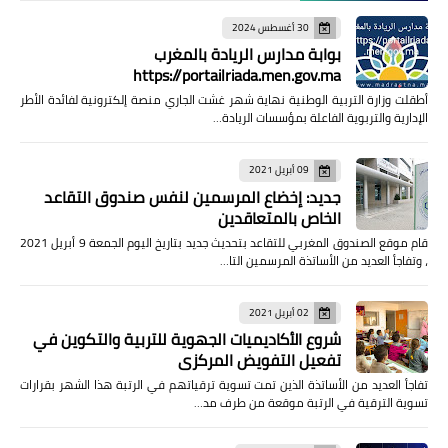
30 أغسطس 2024
بوابة مدارس الريادة بالمغرب
https://portailriada.men.gov.ma
أطقلت وزارة التربية الوطنية نهاية شهر غشت الجاري منصة إلكترونية لفائدة الأطر
الإدارية والتربوية الفاعلة بمؤسسات الريادة…
09 أبريل 2021
جديد: إخضاع المرسمين لنفس صندوق التقاعد
الخاص بالمتعاقدين
قام موقع الصندوق المغربي للتقاعد بتحديث جديد بتاريخ اليوم الجمعة 9 أبريل 2021
، وتفاجأ العديد من الأساتذة المرسمين التا…
02 أبريل 2021
شروع الأكاديميات الجهوية للتربية والتكوين في
تفعيل التفويض المركزي
تفاجأ العديد من الأساتذة الذين تمت تسوية ترقياتهم في الرتبة هذا الشهر بقرارات
تسوية الترقية في الرتبة موقعة من طرف مد…