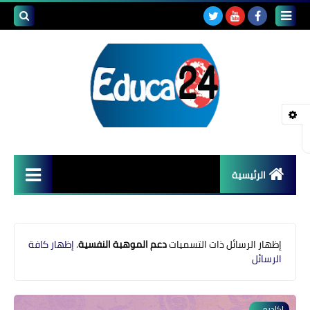
بحث هذه
المدونة
الإلكتروني
الرئيسية
أصداء المدارس
قضايا تربوية
‏إظهار الرسائل ذات التسميات
دعم الموهبة النفسية
.
إظهار كافة
الرسائل
مستجدات التعليم
مشاكل التعليم
اكاديمي