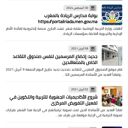
30 أغسطس 2024
بوابة مدارس الريادة بالمغرب
https://portailriada.men.gov.ma
أطقلت وزارة التربية الوطنية نهاية شهر غشت الجاري منصة إلكترونية لفائدة الأطر
الإدارية والتربوية الفاعلة بمؤسسات الريادة…
09 أبريل 2021
جديد: إخضاع المرسمين لنفس صندوق التقاعد
الخاص بالمتعاقدين
قام موقع الصندوق المغربي للتقاعد بتحديث جديد بتاريخ اليوم الجمعة 9 أبريل 2021
، وتفاجأ العديد من الأساتذة المرسمين التا…
02 أبريل 2021
شروع الأكاديميات الجهوية للتربية والتكوين في
تفعيل التفويض المركزي
تفاجأ العديد من الأساتذة الذين تمت تسوية ترقياتهم في الرتبة هذا الشهر بقرارات
تسوية الترقية في الرتبة موقعة من طرف مد…