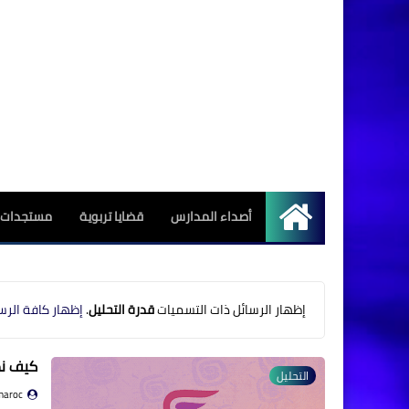
أصداء المدارس
قضايا تربوية
مستجدات ا
الرئيسية
‏إظهار الرسائل ذات التسميات
قدرة التحليل
.
إظهار كافة الرس
كيف نط
التحليل
maroc