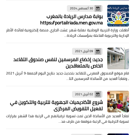
30 أغسطس 2024
بوابة مدارس الريادة بالمغرب
https://portailriada.men.gov.ma
أطقلت وزارة التربية الوطنية نهاية شهر غشت الجاري منصة إلكترونية لفائدة الأطر
الإدارية والتربوية الفاعلة بمؤسسات الريادة…
09 أبريل 2021
جديد: إخضاع المرسمين لنفس صندوق التقاعد
الخاص بالمتعاقدين
قام موقع الصندوق المغربي للتقاعد بتحديث جديد بتاريخ اليوم الجمعة 9 أبريل 2021
، وتفاجأ العديد من الأساتذة المرسمين التا…
02 أبريل 2021
شروع الأكاديميات الجهوية للتربية والتكوين في
تفعيل التفويض المركزي
تفاجأ العديد من الأساتذة الذين تمت تسوية ترقياتهم في الرتبة هذا الشهر بقرارات
تسوية الترقية في الرتبة موقعة من طرف مد…