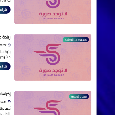
بوزان، 
قراءة
زيادة م
مستجدات التعليم
maroc
يترقب ا
مشروع قانون 
قراءة
إكراها
قضايا تربوية
uca24
يُعد برن
الأولي 