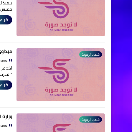
تلميذ ي
خميس مت
قراءة
ميداوي
قضايا تربوية
maroc
أكد عز ا
“التدري
قراءة
وزارة 
قضايا تربوية
maroc