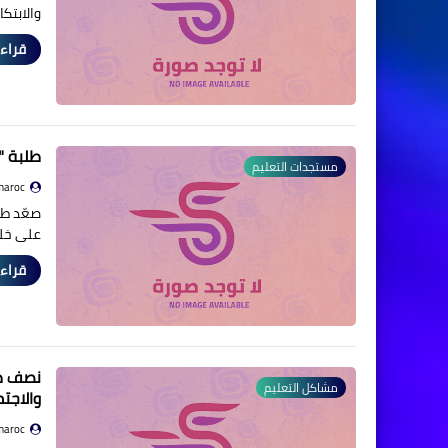
والابتك
قراءة
طلبة "ENSIAS" يدخلون في إضرا
مستجدات التعليم
maroc
على خلف
قراءة
نصف طل
مشاكل التعليم
والاجت
maroc