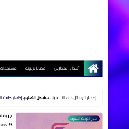
أصداء المدارس
قضايا تربوية
مستجدات ا
الرئيسية
‏إظهار الرسائل ذات التسميات
مشاكل التعليم
.
إظهار كافة ال
جريمة 
أخبار التربية المغرب
maroc