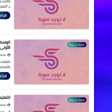
طالبت و
بـ”العم
قراءة
الوسط 
قضايا تربوية
الأولي
maroc
كشفت نت
بالمجلس
قراءة
التعلي
قضايا تربوية
maroc
في سياق