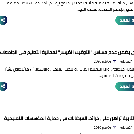
ُنهي حياة زميله بطعنة قاتلة بخميس متوح بإقليم الجديدة…شهدت جماعة
وح بإقليم الجديدة، عشية اليو…
 المزيد
 يضمن عدم مساس "التوقيت المُيسر" لمجانية التعليم في الجامعات
educa24
04 يناير 2026
لدين ميداوي، وزير التعليم العالي والبحث العلمي والابتكار، أن ما يُتداول بشأن
س بالتوقيت الميسر…
 المزيد
التربية تراهن على خرائط الفيضانات في حماية المؤسسات التعليمية
educa24
04 يناير 2026