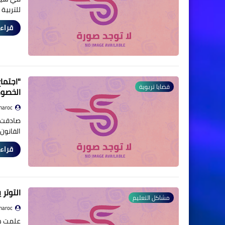
للتربية
قراءة
‬"اجتم
قضايا تربوية
الخصو
maroc
صادقت ل
القانون رقم 59.21 الم
قراءة
التوتر 
مشاكل التعليم
maroc
علمت هس