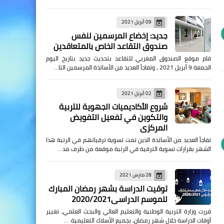
09 أبريل 2021
جديد: إخضاع المرسمين لنفس
صندوق التقاعد الخاص بالمتعاقدين
قام موقع الصندوق المغربي للتقاعد بتحديث جديد بتاريخ اليوم
الجمعة 9 أبريل 2021 ، وتفاجأ العديد من الأساتذة المرسمين التا…
02 أبريل 2021
شروع الأكاديميات الجهوية للتربية
والتكوين في تفعيل التفويض
المركزي
تفاجأ العديد من الأساتذة الذين تمت تسوية ترقياتهم في الرتبة هذا
الشهر بقرارات تسوية الترقية في الرتبة موقعة من طرف مد…
28 مارس 2021
توقيت الدراسة بشهر رمضان المبارك
للموسم الدراسي2020/2021
قررت وزارة التربية الوطنية والتعليم العالي والبحث العلمي، تغيير
أوقات الدراسة خلال شهر رمضان، بجميع الأسلاك التعليمية. …