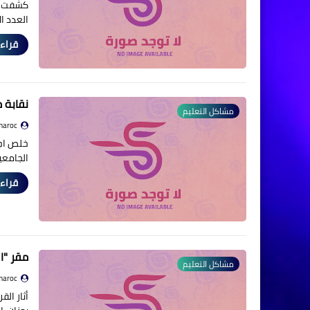
كشفت مع
العدد ا
قراءة
نقابة 
مشاكل التعليم
maroc
خلص اجت
الجامعي
قراءة
مقر "ال
مشاكل التعليم
maroc
أثار ال