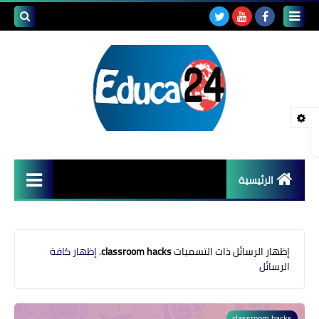
بحث هذه
المدونة
الإلكتروني
الرئيسية
أصداء المدارس
قضايا تربوية
‏إظهار الرسائل ذات التسميات
classroom hacks
.
إظهار كافة
الرسائل
مستجدات التعليم
مشاكل التعليم
classroom hacks