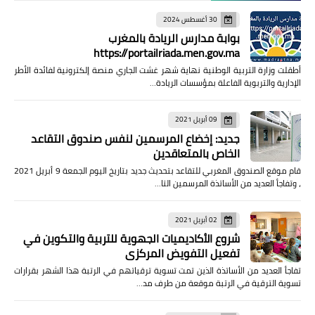
30 أغسطس 2024
بوابة مدارس الريادة بالمغرب
https://portailriada.men.gov.ma
أطقلت وزارة التربية الوطنية نهاية شهر غشت الجاري منصة إلكترونية لفائدة الأطر
الإدارية والتربوية الفاعلة بمؤسسات الريادة…
09 أبريل 2021
جديد: إخضاع المرسمين لنفس صندوق التقاعد
الخاص بالمتعاقدين
قام موقع الصندوق المغربي للتقاعد بتحديث جديد بتاريخ اليوم الجمعة 9 أبريل 2021
، وتفاجأ العديد من الأساتذة المرسمين التا…
02 أبريل 2021
شروع الأكاديميات الجهوية للتربية والتكوين في
تفعيل التفويض المركزي
تفاجأ العديد من الأساتذة الذين تمت تسوية ترقياتهم في الرتبة هذا الشهر بقرارات
تسوية الترقية في الرتبة موقعة من طرف مد…