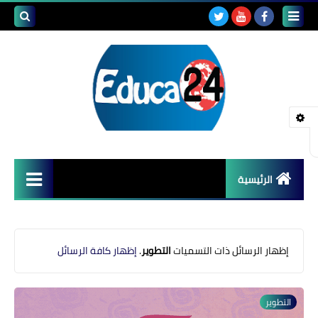
بحث هذه
المدونة
الإلكتروني
الرئيسية
أصداء المدارس
قضايا تربوية
‏إظهار الرسائل ذات التسميات
التطوير
.
إظهار كافة الرسائل
مستجدات التعليم
التطوير
مشاكل التعليم