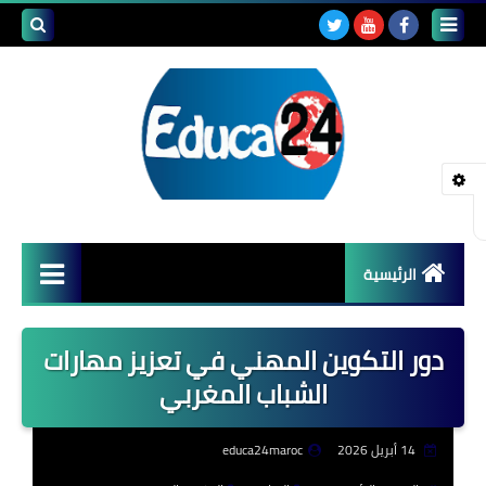
بحث هذه
المدونة
الإلكتروني
الرئيسية
أصداء المدارس
دور التكوين المهني في تعزيز مهارات
قضايا تربوية
الشباب المغربي
مستجدات التعليم
14 أبريل 2026
educa24maroc
مشاكل التعليم