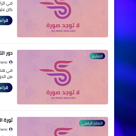
في الزائ
كان علي
قراءة
دور ال
التعليم
maroc
في هذا 
من الدو
قراءة
ثورة ا
التعلم الرقمي
maroc