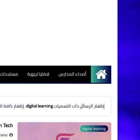
أصداء المدارس
قضايا تربوية
مستجدات ا
الرئيسية
‏إظهار الرسائل ذات التسميات
digital learning
.
إظهار كافة ال
h Tech
digital learning
maroc