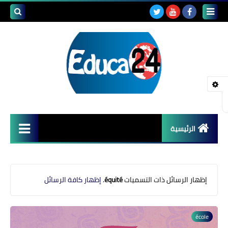
بحث هذه
المدونة
الإلكتروني
الرئيسية
أصداء المدارس
قضايا تربوية
‏إظهار الرسائل ذات التسميات
équité
.
إظهار كافة الرسائل
مستجدات التعليم
école
مشاكل التعليم