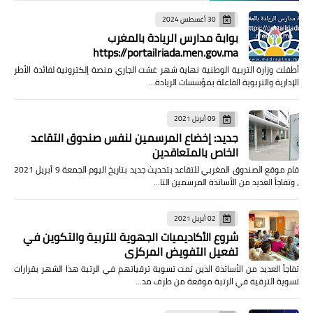
30 أغسطس 2024
بوابة مدارس الريادة بالمغرب
https://portailriada.men.gov.ma
أطقلت وزارة التربية الوطنية نهاية شهر غشت الجاري منصة إلكترونية لفائدة الأطر
الإدارية والتربوية الفاعلة بمؤسسات الريادة…
09 أبريل 2021
جديد: إخضاع المرسمين لنفس صندوق التقاعد
الخاص بالمتعاقدين
قام موقع الصندوق المغربي للتقاعد بتحديث جديد بتاريخ اليوم الجمعة 9 أبريل 2021
، وتفاجأ العديد من الأساتذة المرسمين التا…
02 أبريل 2021
شروع الأكاديميات الجهوية للتربية والتكوين في
تفعيل التفويض المركزي
تفاجأ العديد من الأساتذة الذين تمت تسوية ترقياتهم في الرتبة هذا الشهر بقرارات
تسوية الترقية في الرتبة موقعة من طرف مد…