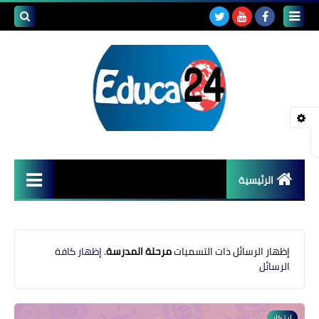
بحث هذه
المدونة
الإلكتروني
الرئيسية
أصداء المدارس
قضايا تربوية
‏إظهار الرسائل ذات التسميات
مرحلة المدرسة
.
إظهار كافة
الرسائل
مستجدات التعليم
مشاكل التعليم
ابتكار