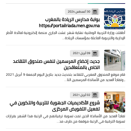
منوعات إخبارية
30 أغسطس 2024
مواضيع تربوية
بوابة مدارس الريادة بالمغرب
https://portailriada.men.gov.ma
وثائق تربوية
أطقلت وزارة التربية الوطنية نهاية شهر غشت الجاري منصة إلكترونية لفائدة الأطر
الإدارية والتربوية الفاعلة بمؤسسات الريادة…
الشؤون الاجتماعية لأسرة
التعليم
09 أبريل 2021
جديد: إخضاع المرسمين لنفس صندوق التقاعد
الخاص بالمتعاقدين
قام موقع الصندوق المغربي للتقاعد بتحديث جديد بتاريخ اليوم الجمعة 9 أبريل 2021
، وتفاجأ العديد من الأساتذة المرسمين التا…
02 أبريل 2021
شروع الأكاديميات الجهوية للتربية والتكوين في
تفعيل التفويض المركزي
تفاجأ العديد من الأساتذة الذين تمت تسوية ترقياتهم في الرتبة هذا الشهر بقرارات
تسوية الترقية في الرتبة موقعة من طرف مد…