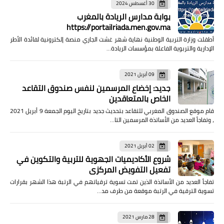
30 أغسطس 2024
بوابة مدارس الريادة بالمغرب
https://portailriada.men.gov.ma
أطقلت وزارة التربية الوطنية نهاية شهر غشت الجاري منصة إلكترونية لفائدة الأطر
الإدارية والتربوية الفاعلة بمؤسسات الريادة…
09 أبريل 2021
جديد: إخضاع المرسمين لنفس صندوق التقاعد
الخاص بالمتعاقدين
قام موقع الصندوق المغربي للتقاعد بتحديث جديد بتاريخ اليوم الجمعة 9 أبريل 2021
، وتفاجأ العديد من الأساتذة المرسمين التا…
02 أبريل 2021
شروع الأكاديميات الجهوية للتربية والتكوين في
تفعيل التفويض المركزي
تفاجأ العديد من الأساتذة الذين تمت تسوية ترقياتهم في الرتبة هذا الشهر بقرارات
تسوية الترقية في الرتبة موقعة من طرف مد…
28 مارس 2021