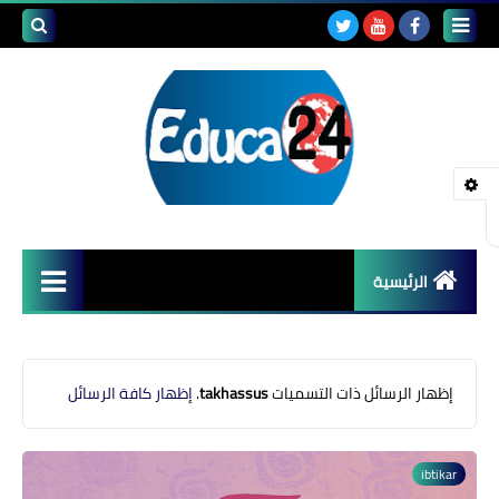
بحث هذه
المدونة
الإلكتروني
الرئيسية
أصداء المدارس
قضايا تربوية
‏إظهار الرسائل ذات التسميات
takhassus
.
إظهار كافة الرسائل
مستجدات التعليم
ibtikar
مشاكل التعليم