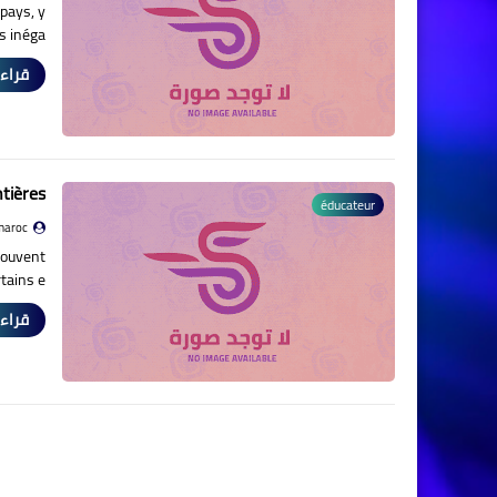
pays, y
s inéga…
قراءة
tières
éducateur
maroc
souvent
tains e…
قراءة