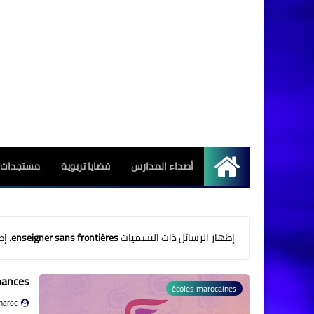
أصداء المدارس
قضايا تربوية
مستجدات ا
الرئيسية
‏إظهار الرسائل ذات التسميات
enseigner sans frontières
.
إظ
chances
écoles marocaines
maroc