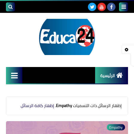
بحث هذه
المدونة
الإلكتروني
الرئيسية
أصداء المدارس
قضايا تربوية
‏إظهار الرسائل ذات التسميات
Empathy
.
إظهار كافة الرسائل
مستجدات التعليم
Empathy
مشاكل التعليم