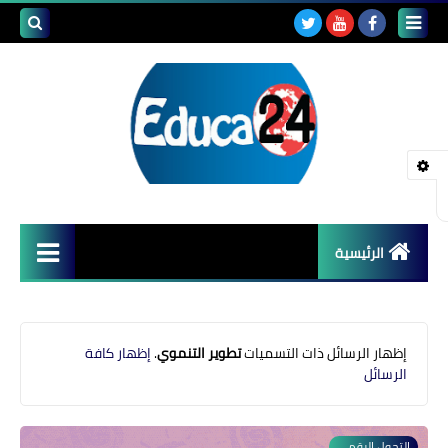
بحث هذه
المدونة
الإلكتروني
الرئيسية
أصداء المدارس
قضايا تربوية
‏إظهار الرسائل ذات التسميات
تطوير التنموي
.
إظهار كافة
الرسائل
مستجدات التعليم
مشاكل التعليم
التحول الرقمي