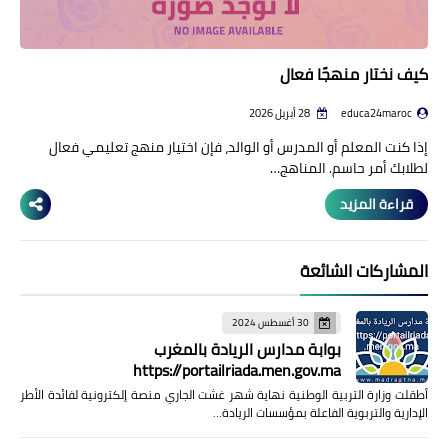
كيف نختار منهجًا فعال
educa24maroc
28 أبريل 2026
إذا كنت المعلم أو المدرس أو الوالد، فإن اختيار منهج تعليمي فعال
لطلابك أمر حاسم. المناهج…
قراءة المزيد
المشاركات الشائعة
30 أغسطس 2024
بوابة مدارس الريادة بالمغرب
https://portailriada.men.gov.ma
أطقلت وزارة التربية الوطنية نهاية شهر غشت الجاري منصة إلكترونية لفائدة الأطر
الإدارية والتربوية الفاعلة بمؤسسات الريادة…