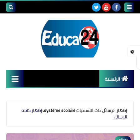
بحث هذه
المدونة
الإلكتروني
الرئيسية
أصداء المدارس
قضايا تربوية
‏إظهار الرسائل ذات التسميات
système scolaire
.
إظهار كافة
الرسائل
مستجدات التعليم
مشاكل التعليم
culture