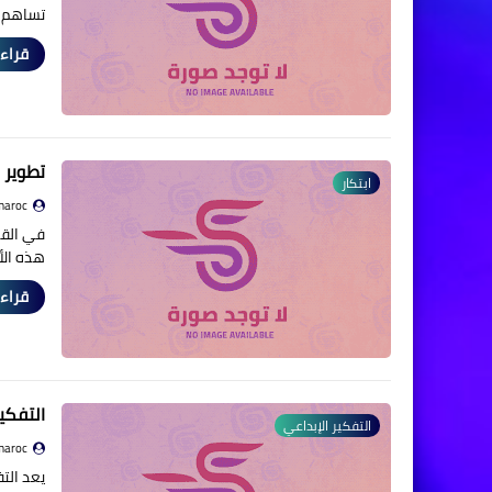
تساهم 
قراءة
تطوير مهارات القر
ابتكار
maroc
في القر
هذه الأ
قراءة
التفكي
التفكير الإبداعي
maroc
يعد الت