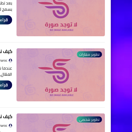
يعد تطو
يسمح لل
قراءة
كيف نط
تطوير مهارات
maroc
عندما ن
الفعّال،
قراءة
كيف نط
تطوير شخصي
maroc