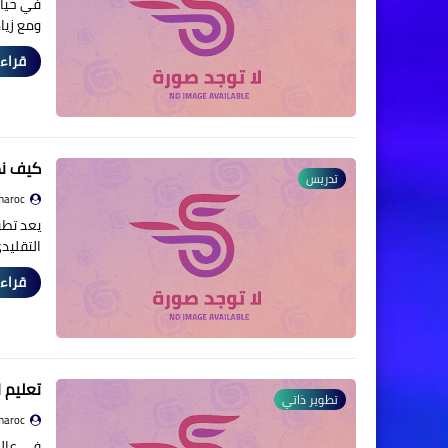
في حيات
ومع زيا
قراءة
كيف نط
تدريس
maroc
يعد تطو
التقليد
قراءة
تعليم 
تطوير ذاتي
maroc
في عالم