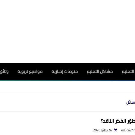
لتعليم
مشاكل التعليم
منوعات إخبارية
مواضيع تربوية
وثائق
سائل
وّر الفكر الناقد؟
educa24
24 يوليو 2026