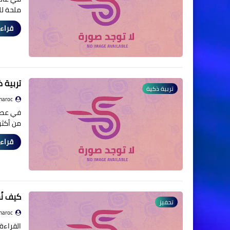
ملحة لل
قراءة
تربية 
تربية ذكية
maroc
في عصرن
من أكثر
قراءة
كيف نُ
تحفيز
maroc
القراءة