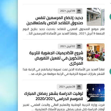
09 أبريل 2021
جديد: إخضاع المرسمين لنفس
صندوق التقاعد الخاص بالمتعاقدين
قام موقع الصندوق المغربي للتقاعد بتحديث جديد بتاريخ اليوم
الجمعة 9 أبريل 2021 ، وتفاجأ العديد من الأساتذة المرسمين التا…
02 أبريل 2021
شروع الأكاديميات الجهوية للتربية
والتكوين في تفعيل التفويض
المركزي
تفاجأ العديد من الأساتذة الذين تمت تسوية ترقياتهم في الرتبة هذا
الشهر بقرارات تسوية الترقية في الرتبة موقعة من طرف مد…
28 مارس 2021
توقيت الدراسة بشهر رمضان المبارك
للموسم الدراسي2020/2021
قررت وزارة التربية الوطنية والتعليم العالي والبحث العلمي، تغيير
أوقات الدراسة خلال شهر رمضان، بجميع الأسلاك التعليمية. …