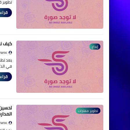
تطوير 
قراءة
كيف نغ
إبداع
maroc
يعد تطو
في الذا
قراءة
تحسين 
تطوير مهارات
المدار
maroc