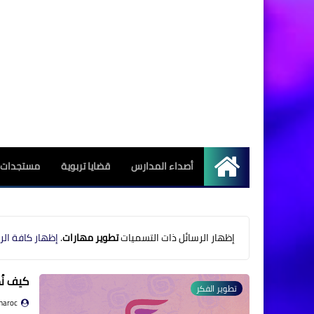
أصداء المدارس
قضايا تربوية
مستجدات ا
الرئيسية
‏إظهار الرسائل ذات التسميات
تطوير مهارات
.
إظهار كافة الر
كيف نُط
تطوير الفكر
maroc