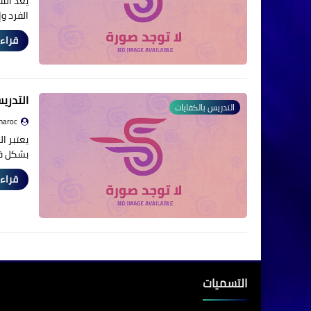
يعد الت
الفرد و
قراءة
التدري
التدريس بالكفايات
maroc
يعتبر ا
بشكل فع
قراءة
التسميات