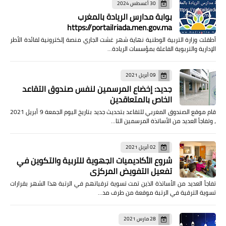
30 أغسطس 2024
بوابة مدارس الريادة بالمغرب
https://portailriada.men.gov.ma
أطقلت وزارة التربية الوطنية نهاية شهر غشت الجاري منصة إلكترونية لفائدة الأطر
الإدارية والتربوية الفاعلة بمؤسسات الريادة…
09 أبريل 2021
جديد: إخضاع المرسمين لنفس صندوق التقاعد
الخاص بالمتعاقدين
قام موقع الصندوق المغربي للتقاعد بتحديث جديد بتاريخ اليوم الجمعة 9 أبريل 2021
، وتفاجأ العديد من الأساتذة المرسمين التا…
02 أبريل 2021
شروع الأكاديميات الجهوية للتربية والتكوين في
تفعيل التفويض المركزي
تفاجأ العديد من الأساتذة الذين تمت تسوية ترقياتهم في الرتبة هذا الشهر بقرارات
تسوية الترقية في الرتبة موقعة من طرف مد…
28 مارس 2021