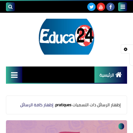
بحث هذه
المدونة
الإلكتروني
الرئيسية
أصداء المدارس
قضايا تربوية
‏إظهار الرسائل ذات التسميات
pratiques
.
إظهار كافة الرسائل
مستجدات التعليم
:
مشاكل التعليم