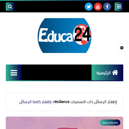
بحث هذه
المدونة
الإلكتروني
الرئيسية
أصداء المدارس
قضايا تربوية
‏إظهار الرسائل ذات التسميات
résilience
.
إظهار كافة الرسائل
مستجدات التعليم
éducateurs
مشاكل التعليم