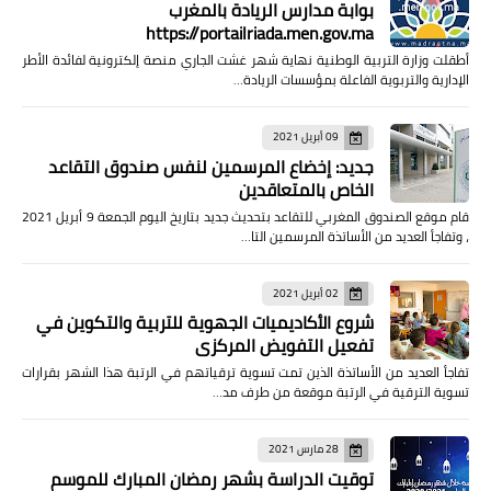
بوابة مدارس الريادة بالمغرب
https://portailriada.men.gov.ma
أطقلت وزارة التربية الوطنية نهاية شهر غشت الجاري منصة إلكترونية لفائدة الأطر
الإدارية والتربوية الفاعلة بمؤسسات الريادة…
09 أبريل 2021
جديد: إخضاع المرسمين لنفس صندوق التقاعد
الخاص بالمتعاقدين
قام موقع الصندوق المغربي للتقاعد بتحديث جديد بتاريخ اليوم الجمعة 9 أبريل 2021
، وتفاجأ العديد من الأساتذة المرسمين التا…
02 أبريل 2021
شروع الأكاديميات الجهوية للتربية والتكوين في
تفعيل التفويض المركزي
تفاجأ العديد من الأساتذة الذين تمت تسوية ترقياتهم في الرتبة هذا الشهر بقرارات
تسوية الترقية في الرتبة موقعة من طرف مد…
28 مارس 2021
توقيت الدراسة بشهر رمضان المبارك للموسم