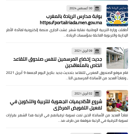
30 أغسطس 2024
بوابة مدارس الريادة بالمغرب
https://portailriada.men.gov.ma
أطقلت وزارة التربية الوطنية نهاية شهر غشت الجاري منصة إلكترونية لفائدة الأطر
الإدارية والتربوية الفاعلة بمؤسسات الريادة…
09 أبريل 2021
جديد: إخضاع المرسمين لنفس صندوق التقاعد
الخاص بالمتعاقدين
قام موقع الصندوق المغربي للتقاعد بتحديث جديد بتاريخ اليوم الجمعة 9 أبريل 2021
، وتفاجأ العديد من الأساتذة المرسمين التا…
02 أبريل 2021
شروع الأكاديميات الجهوية للتربية والتكوين في
تفعيل التفويض المركزي
تفاجأ العديد من الأساتذة الذين تمت تسوية ترقياتهم في الرتبة هذا الشهر بقرارات
تسوية الترقية في الرتبة موقعة من طرف مد…