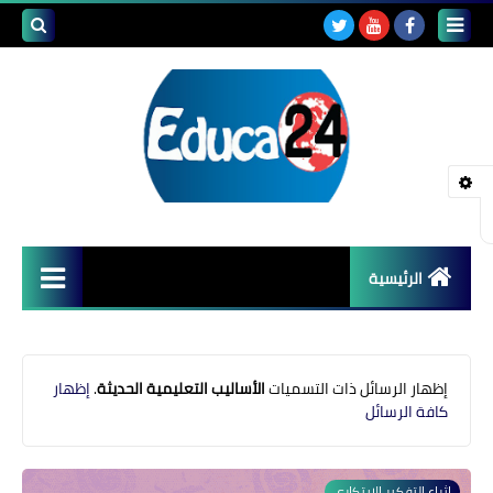
بحث هذه
المدونة
الإلكتروني
الرئيسية
أصداء المدارس
قضايا تربوية
‏إظهار الرسائل ذات التسميات
الأساليب التعليمية الحديثة
.
إظهار
كافة الرسائل
مستجدات التعليم
مشاكل التعليم
إثراء التفكير الإبتكاري