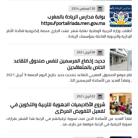
30 أغسطس 2024
بوابة مدارس الريادة بالمغرب
https://portailriada.men.gov.ma
أطقلت وزارة التربية الوطنية نهاية شهر غشت الجاري منصة إلكترونية لفائدة الأطر
الإدارية والتربوية الفاعلة بمؤسسات الريادة…
09 أبريل 2021
جديد: إخضاع المرسمين لنفس صندوق التقاعد
الخاص بالمتعاقدين
قام موقع الصندوق المغربي للتقاعد بتحديث جديد بتاريخ اليوم الجمعة 9 أبريل 2021
، وتفاجأ العديد من الأساتذة المرسمين التا…
02 أبريل 2021
شروع الأكاديميات الجهوية للتربية والتكوين في
تفعيل التفويض المركزي
تفاجأ العديد من الأساتذة الذين تمت تسوية ترقياتهم في الرتبة هذا الشهر بقرارات
تسوية الترقية في الرتبة موقعة من طرف مد…