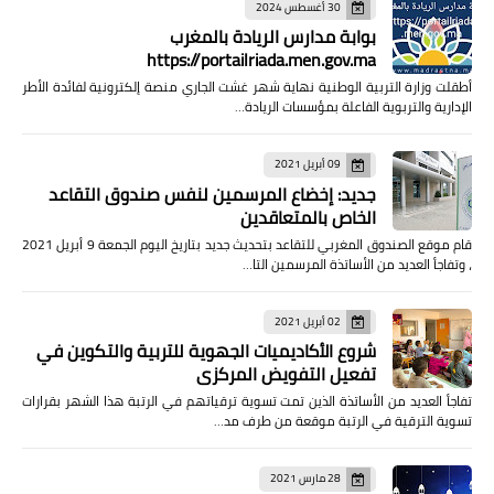
30 أغسطس 2024
بوابة مدارس الريادة بالمغرب
https://portailriada.men.gov.ma
أطقلت وزارة التربية الوطنية نهاية شهر غشت الجاري منصة إلكترونية لفائدة الأطر
الإدارية والتربوية الفاعلة بمؤسسات الريادة…
09 أبريل 2021
جديد: إخضاع المرسمين لنفس صندوق التقاعد
الخاص بالمتعاقدين
قام موقع الصندوق المغربي للتقاعد بتحديث جديد بتاريخ اليوم الجمعة 9 أبريل 2021
، وتفاجأ العديد من الأساتذة المرسمين التا…
02 أبريل 2021
شروع الأكاديميات الجهوية للتربية والتكوين في
تفعيل التفويض المركزي
تفاجأ العديد من الأساتذة الذين تمت تسوية ترقياتهم في الرتبة هذا الشهر بقرارات
تسوية الترقية في الرتبة موقعة من طرف مد…
28 مارس 2021