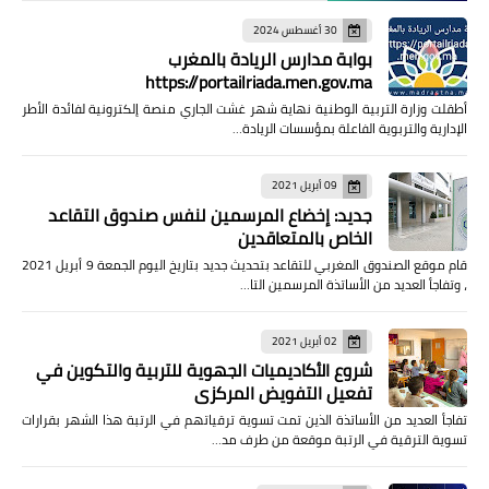
30 أغسطس 2024
بوابة مدارس الريادة بالمغرب
https://portailriada.men.gov.ma
أطقلت وزارة التربية الوطنية نهاية شهر غشت الجاري منصة إلكترونية لفائدة الأطر
الإدارية والتربوية الفاعلة بمؤسسات الريادة…
09 أبريل 2021
جديد: إخضاع المرسمين لنفس صندوق التقاعد
الخاص بالمتعاقدين
قام موقع الصندوق المغربي للتقاعد بتحديث جديد بتاريخ اليوم الجمعة 9 أبريل 2021
، وتفاجأ العديد من الأساتذة المرسمين التا…
02 أبريل 2021
شروع الأكاديميات الجهوية للتربية والتكوين في
تفعيل التفويض المركزي
تفاجأ العديد من الأساتذة الذين تمت تسوية ترقياتهم في الرتبة هذا الشهر بقرارات
تسوية الترقية في الرتبة موقعة من طرف مد…