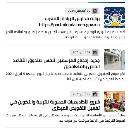
30 أغسطس 2024
بوابة مدارس الريادة بالمغرب
https://portailriada.men.gov.ma
أطقلت وزارة التربية الوطنية نهاية شهر غشت الجاري منصة إلكترونية لفائدة الأطر
الإدارية والتربوية الفاعلة بمؤسسات الريادة…
09 أبريل 2021
جديد: إخضاع المرسمين لنفس صندوق التقاعد
الخاص بالمتعاقدين
قام موقع الصندوق المغربي للتقاعد بتحديث جديد بتاريخ اليوم الجمعة 9 أبريل 2021
، وتفاجأ العديد من الأساتذة المرسمين التا…
02 أبريل 2021
شروع الأكاديميات الجهوية للتربية والتكوين في
تفعيل التفويض المركزي
تفاجأ العديد من الأساتذة الذين تمت تسوية ترقياتهم في الرتبة هذا الشهر بقرارات
تسوية الترقية في الرتبة موقعة من طرف مد…