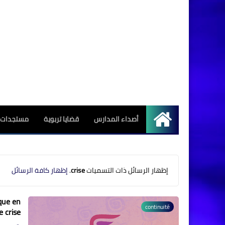
أصداء المدارس
قضايا تربوية
مستجدات ا
الرئيسية
‏إظهار الرسائل ذات التسميات
crise
.
إظهار كافة الرسائل
ique en
continuité
e crise