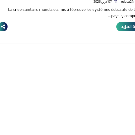
educa24
07 أبريل 2026
La crise sanitaire mondiale a mis à l'épreuve les systèmes éducatifs de 
pays, y compri
 المزيد