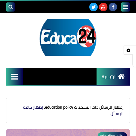
بحث هذه
المدونة
الإلكتروني
الرئيسية
أصداء المدارس
قضايا تربوية
‏إظهار الرسائل ذات التسميات
education policy
.
إظهار كافة
الرسائل
مستجدات التعليم
مشاكل التعليم
education policy