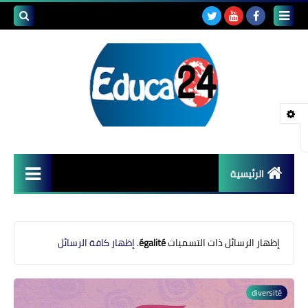
بحث هذه
المدونة
الإلكتروني
الرئيسية
أصداء المدارس
قضايا تربوية
‏إظهار الرسائل ذات التسميات
égalité
.
إظهار كافة الرسائل
مستجدات التعليم
diversité
مشاكل التعليم