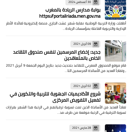
30 أغسطس 2024
بوابة مدارس الريادة بالمغرب
https://portailriada.men.gov.ma
أطقلت وزارة التربية الوطنية نهاية شهر غشت الجاري منصة إلكترونية لفائدة الأطر
الإدارية والتربوية الفاعلة بمؤسسات الريادة…
09 أبريل 2021
جديد: إخضاع المرسمين لنفس صندوق التقاعد
الخاص بالمتعاقدين
قام موقع الصندوق المغربي للتقاعد بتحديث جديد بتاريخ اليوم الجمعة 9 أبريل 2021
، وتفاجأ العديد من الأساتذة المرسمين التا…
02 أبريل 2021
شروع الأكاديميات الجهوية للتربية والتكوين في
تفعيل التفويض المركزي
تفاجأ العديد من الأساتذة الذين تمت تسوية ترقياتهم في الرتبة هذا الشهر بقرارات
تسوية الترقية في الرتبة موقعة من طرف مد…
28 مارس 2021