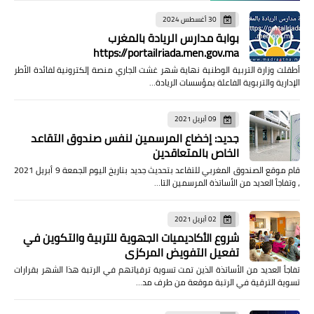
30 أغسطس 2024
بوابة مدارس الريادة بالمغرب
https://portailriada.men.gov.ma
أطقلت وزارة التربية الوطنية نهاية شهر غشت الجاري منصة إلكترونية لفائدة الأطر
الإدارية والتربوية الفاعلة بمؤسسات الريادة…
09 أبريل 2021
جديد: إخضاع المرسمين لنفس صندوق التقاعد
الخاص بالمتعاقدين
قام موقع الصندوق المغربي للتقاعد بتحديث جديد بتاريخ اليوم الجمعة 9 أبريل 2021
، وتفاجأ العديد من الأساتذة المرسمين التا…
02 أبريل 2021
شروع الأكاديميات الجهوية للتربية والتكوين في
تفعيل التفويض المركزي
تفاجأ العديد من الأساتذة الذين تمت تسوية ترقياتهم في الرتبة هذا الشهر بقرارات
تسوية الترقية في الرتبة موقعة من طرف مد…