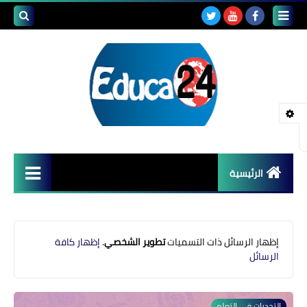
بحث هذه
المدونة
الإلكتروني
الرئيسية
أصداء المدارس
قضايا تربوية
‏إظهار الرسائل ذات التسميات
تطوير الشخصي
.
إظهار كافة
الرسائل
مستجدات التعليم
مشاكل التعليم
التحديات في التعلم