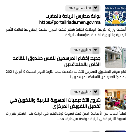
30 أغسطس 2024
بوابة مدارس الريادة بالمغرب
https://portailriada.men.gov.ma
أطقلت وزارة التربية الوطنية نهاية شهر غشت الجاري منصة إلكترونية لفائدة الأطر
الإدارية والتربوية الفاعلة بمؤسسات الريادة…
09 أبريل 2021
جديد: إخضاع المرسمين لنفس صندوق التقاعد
الخاص بالمتعاقدين
قام موقع الصندوق المغربي للتقاعد بتحديث جديد بتاريخ اليوم الجمعة 9 أبريل 2021
، وتفاجأ العديد من الأساتذة المرسمين التا…
02 أبريل 2021
شروع الأكاديميات الجهوية للتربية والتكوين في
تفعيل التفويض المركزي
تفاجأ العديد من الأساتذة الذين تمت تسوية ترقياتهم في الرتبة هذا الشهر بقرارات
تسوية الترقية في الرتبة موقعة من طرف مد…