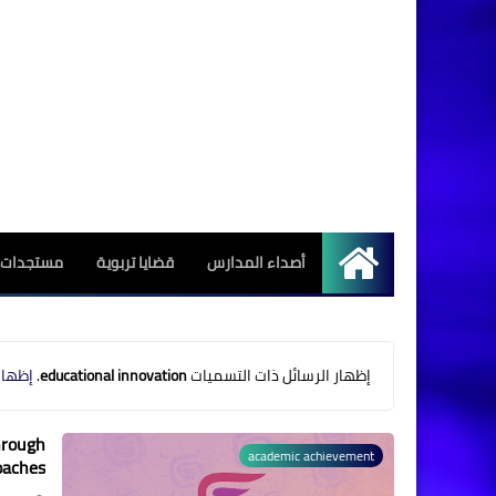
أصداء المدارس
قضايا تربوية
مستجدات ا
الرئيسية
‏إظهار الرسائل ذات التسميات
educational innovation
.
إظهار
hrough
academic achievement
oaches