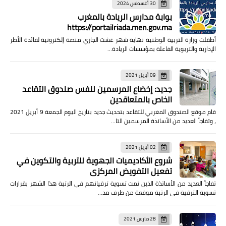
30 أغسطس 2024
بوابة مدارس الريادة بالمغرب
https://portailriada.men.gov.ma
أطقلت وزارة التربية الوطنية نهاية شهر غشت الجاري منصة إلكترونية لفائدة الأطر
الإدارية والتربوية الفاعلة بمؤسسات الريادة…
09 أبريل 2021
جديد: إخضاع المرسمين لنفس صندوق التقاعد
الخاص بالمتعاقدين
قام موقع الصندوق المغربي للتقاعد بتحديث جديد بتاريخ اليوم الجمعة 9 أبريل 2021
، وتفاجأ العديد من الأساتذة المرسمين التا…
02 أبريل 2021
شروع الأكاديميات الجهوية للتربية والتكوين في
تفعيل التفويض المركزي
تفاجأ العديد من الأساتذة الذين تمت تسوية ترقياتهم في الرتبة هذا الشهر بقرارات
تسوية الترقية في الرتبة موقعة من طرف مد…
28 مارس 2021