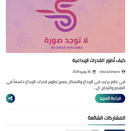
منوعات إخبارية
مواضيع تربوية
وثائق تربوية
الشؤون الاجتماعية لأسرة
التعليم
كيف نُطور القدرات الإبداعية
educa24maroc
30 يونيو 2026
في عالم يرغب في الإبداع والابتكار، يصبح تطوير قدرات الإبداع حاسماً في
التقدم والنجاح. ال…
قراءة المزيد
المشاركات الشائعة