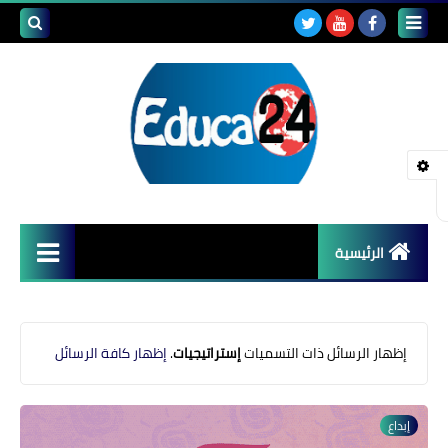
بحث هذه
المدونة
الإلكتروني
الرئيسية
أصداء المدارس
قضايا تربوية
‏إظهار الرسائل ذات التسميات
إستراتيجيات
.
إظهار كافة الرسائل
مستجدات التعليم
إبداع
مشاكل التعليم