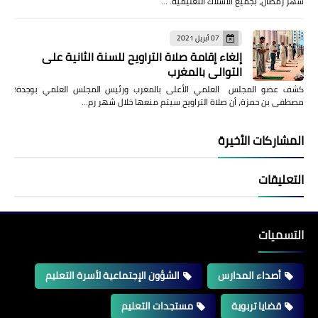
شهر رمضان، بجميع الأسلاك التعليمية. …
07 أبريل 2021
إلغاء إقامة صلاة التراويح للسنة الثانية على
التوالي بالمغرب
كشف عضو المجلس العلمي الأعلى بالمغرب ورئيس المجلس العلمي بوجدة؛
مصطفى بن حمزة، أن صلاة التراويح سيتم منعها خلال شهر رم…
المشاركات الأخيرة
التعليقات
التسميات
أصداء المدارس
الشؤون الإجتماعية لأسرة التعليم
قضايا تربوية
مستجدات التعليم