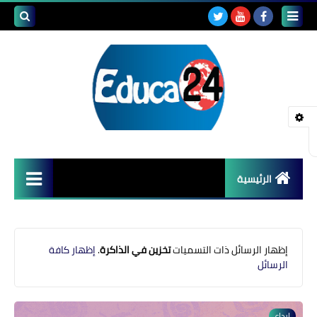
بحث هذه
المدونة
الإلكتروني
الرئيسية
أصداء المدارس
قضايا تربوية
‏إظهار الرسائل ذات التسميات
تخزين في الذاكرة
.
إظهار كافة
الرسائل
مستجدات التعليم
مشاكل التعليم
إبداع