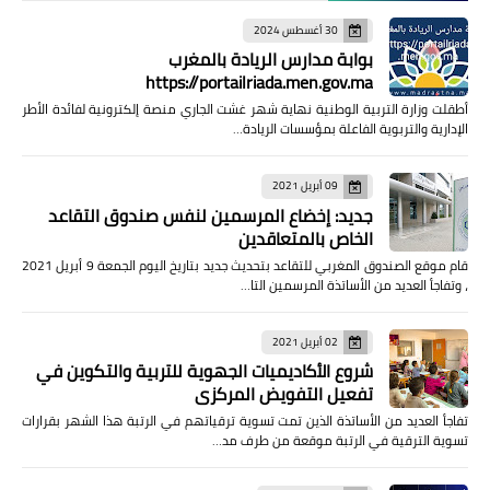
30 أغسطس 2024
بوابة مدارس الريادة بالمغرب
https://portailriada.men.gov.ma
أطقلت وزارة التربية الوطنية نهاية شهر غشت الجاري منصة إلكترونية لفائدة الأطر
الإدارية والتربوية الفاعلة بمؤسسات الريادة…
09 أبريل 2021
جديد: إخضاع المرسمين لنفس صندوق التقاعد
الخاص بالمتعاقدين
قام موقع الصندوق المغربي للتقاعد بتحديث جديد بتاريخ اليوم الجمعة 9 أبريل 2021
، وتفاجأ العديد من الأساتذة المرسمين التا…
02 أبريل 2021
شروع الأكاديميات الجهوية للتربية والتكوين في
تفعيل التفويض المركزي
تفاجأ العديد من الأساتذة الذين تمت تسوية ترقياتهم في الرتبة هذا الشهر بقرارات
تسوية الترقية في الرتبة موقعة من طرف مد…