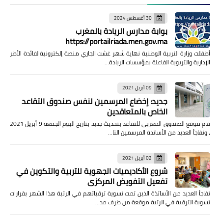
30 أغسطس 2024
بوابة مدارس الريادة بالمغرب
https://portailriada.men.gov.ma
أطقلت وزارة التربية الوطنية نهاية شهر غشت الجاري منصة إلكترونية لفائدة الأطر
الإدارية والتربوية الفاعلة بمؤسسات الريادة…
09 أبريل 2021
جديد: إخضاع المرسمين لنفس صندوق التقاعد
الخاص بالمتعاقدين
قام موقع الصندوق المغربي للتقاعد بتحديث جديد بتاريخ اليوم الجمعة 9 أبريل 2021
، وتفاجأ العديد من الأساتذة المرسمين التا…
02 أبريل 2021
شروع الأكاديميات الجهوية للتربية والتكوين في
تفعيل التفويض المركزي
تفاجأ العديد من الأساتذة الذين تمت تسوية ترقياتهم في الرتبة هذا الشهر بقرارات
تسوية الترقية في الرتبة موقعة من طرف مد…