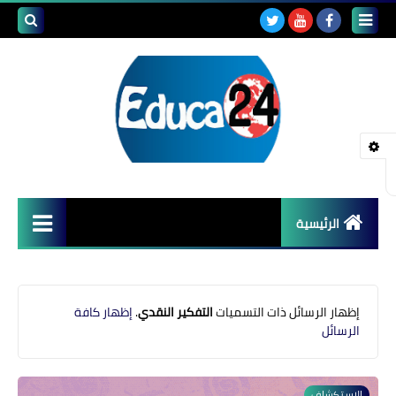
بحث هذه
المدونة
الإلكتروني
الرئيسية
أصداء المدارس
قضايا تربوية
‏إظهار الرسائل ذات التسميات
التفكير النقدي
.
إظهار كافة
الرسائل
مستجدات التعليم
مشاكل التعليم
الاستكشاف