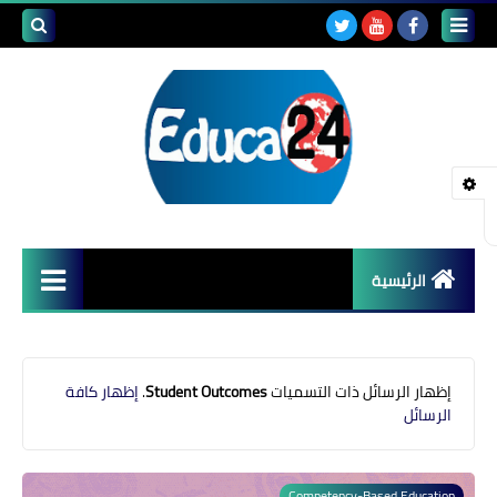
بحث هذه
المدونة
الإلكتروني
الرئيسية
أصداء المدارس
قضايا تربوية
‏إظهار الرسائل ذات التسميات
Student Outcomes
.
إظهار كافة
الرسائل
مستجدات التعليم
مشاكل التعليم
Competency-Based Education