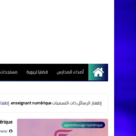
أصداء المدارس
قضايا تربوية
مستجدات ا
الرئيسية
‏إظهار الرسائل ذات التسميات
enseignant numérique
.
إظهار
érique
apprentissage numérique
maroc