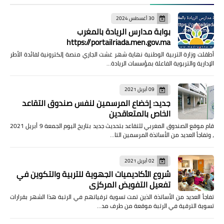
30 أغسطس 2024
بوابة مدارس الريادة بالمغرب
https://portailriada.men.gov.ma
أطقلت وزارة التربية الوطنية نهاية شهر غشت الجاري منصة إلكترونية لفائدة الأطر
الإدارية والتربوية الفاعلة بمؤسسات الريادة…
09 أبريل 2021
جديد: إخضاع المرسمين لنفس صندوق التقاعد
الخاص بالمتعاقدين
قام موقع الصندوق المغربي للتقاعد بتحديث جديد بتاريخ اليوم الجمعة 9 أبريل 2021
، وتفاجأ العديد من الأساتذة المرسمين التا…
02 أبريل 2021
شروع الأكاديميات الجهوية للتربية والتكوين في
تفعيل التفويض المركزي
تفاجأ العديد من الأساتذة الذين تمت تسوية ترقياتهم في الرتبة هذا الشهر بقرارات
تسوية الترقية في الرتبة موقعة من طرف مد…