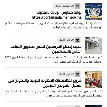
30 أغسطس 2024
بوابة مدارس الريادة بالمغرب
https://portailriada.men.gov.ma
أطقلت وزارة التربية الوطنية نهاية شهر غشت الجاري منصة إلكترونية لفائدة الأطر
الإدارية والتربوية الفاعلة بمؤسسات الريادة…
09 أبريل 2021
جديد: إخضاع المرسمين لنفس صندوق التقاعد
الخاص بالمتعاقدين
قام موقع الصندوق المغربي للتقاعد بتحديث جديد بتاريخ اليوم الجمعة 9 أبريل 2021
، وتفاجأ العديد من الأساتذة المرسمين التا…
02 أبريل 2021
شروع الأكاديميات الجهوية للتربية والتكوين في
تفعيل التفويض المركزي
تفاجأ العديد من الأساتذة الذين تمت تسوية ترقياتهم في الرتبة هذا الشهر بقرارات
تسوية الترقية في الرتبة موقعة من طرف مد…