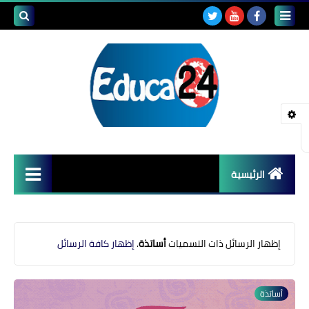
بحث هذه
المدونة
الإلكتروني
الرئيسية
أصداء المدارس
قضايا تربوية
‏إظهار الرسائل ذات التسميات
أساتذة
.
إظهار كافة الرسائل
مستجدات التعليم
أساتذة
مشاكل التعليم