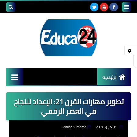
بحث هذه
المدونة
الإلكتروني
الرئيسية
أصداء المدارس
تطوير مهارات القرن 21: الإعداد للنجاح
قضايا تربوية
في العصر الرقمي
مستجدات التعليم
09 مايو 2026
educa24maroc
مشاكل التعليم