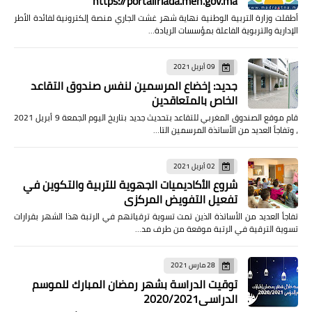
https://portailriada.men.gov.ma
أطقلت وزارة التربية الوطنية نهاية شهر غشت الجاري منصة إلكترونية لفائدة الأطر
الإدارية والتربوية الفاعلة بمؤسسات الريادة…
09 أبريل 2021
جديد: إخضاع المرسمين لنفس صندوق التقاعد
الخاص بالمتعاقدين
قام موقع الصندوق المغربي للتقاعد بتحديث جديد بتاريخ اليوم الجمعة 9 أبريل 2021
، وتفاجأ العديد من الأساتذة المرسمين التا…
02 أبريل 2021
شروع الأكاديميات الجهوية للتربية والتكوين في
تفعيل التفويض المركزي
تفاجأ العديد من الأساتذة الذين تمت تسوية ترقياتهم في الرتبة هذا الشهر بقرارات
تسوية الترقية في الرتبة موقعة من طرف مد…
28 مارس 2021
توقيت الدراسة بشهر رمضان المبارك للموسم
الدراسي2020/2021