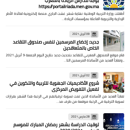
بوابة مدارس الريادة بالمغرب
https://portailriada.men.gov.ma
أطقلت وزارة التربية الوطنية نهاية شهر غشت الجاري منصة إلكترونية لفائدة الأطر
الإدارية والتربوية الفاعلة بمؤسسات الريادة…
09 أبريل 2021
جديد: إخضاع المرسمين لنفس صندوق التقاعد
الخاص بالمتعاقدين
قام موقع الصندوق المغربي للتقاعد بتحديث جديد بتاريخ اليوم الجمعة 9 أبريل 2021
، وتفاجأ العديد من الأساتذة المرسمين التا…
02 أبريل 2021
شروع الأكاديميات الجهوية للتربية والتكوين في
تفعيل التفويض المركزي
تفاجأ العديد من الأساتذة الذين تمت تسوية ترقياتهم في الرتبة هذا الشهر بقرارات
تسوية الترقية في الرتبة موقعة من طرف مد…
28 مارس 2021
توقيت الدراسة بشهر رمضان المبارك للموسم