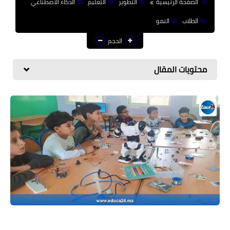
الصفحة الرئيسية
التطوير
التعليم
الذكاء الاصطناعي
منوعات إخبارية
الطلاب
النمو
مواضيع تربوية
الحجم
وثائق تربوية
محتويات المقال
الشؤون الاجتماعية لأسرة
التعليم