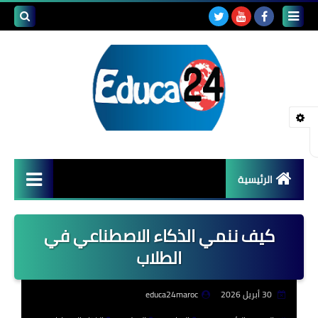
بحث هذه
المدونة
الإلكتروني
الرئيسية
أصداء المدارس
كيف ننمي الذكاء الاصطناعي في
قضايا تربوية
الطلاب
مستجدات التعليم
30 أبريل 2026
educa24maroc
مشاكل التعليم