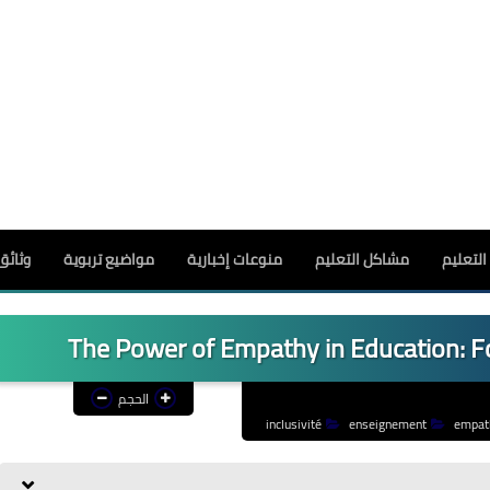
لتعليم
مشاكل التعليم
منوعات إخبارية
مواضيع تربوية
وثائق
The Power of Empathy in Education: F
الحجم
inclusivité
enseignement
empat