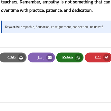
teachers. Remember, empathy is not something that can b
over time with practice, patience, and dedication.
Keywords :
empathie, éducation, enseignement, connection, inclusivité
حفظ
مشاركة
إرسال
طباعة
Print
Email
Whatsapp
Pinterest