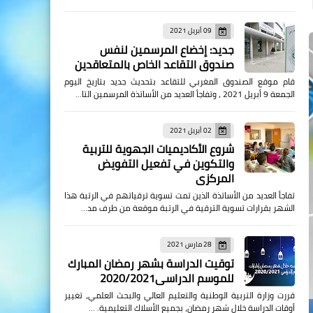
09 أبريل 2021
جديد: إخضاع المرسمين لنفس
صندوق التقاعد الخاص بالمتعاقدين
قام موقع الصندوق المغربي للتقاعد بتحديث جديد بتاريخ اليوم
الجمعة 9 أبريل 2021 ، وتفاجأ العديد من الأساتذة المرسمين التا…
02 أبريل 2021
شروع الأكاديميات الجهوية للتربية
والتكوين في تفعيل التفويض
المركزي
تفاجأ العديد من الأساتذة الذين تمت تسوية ترقياتهم في الرتبة هذا
الشهر بقرارات تسوية الترقية في الرتبة موقعة من طرف مد…
28 مارس 2021
توقيت الدراسة بشهر رمضان المبارك
للموسم الدراسي2020/2021
قررت وزارة التربية الوطنية والتعليم العالي والبحث العلمي، تغيير
أوقات الدراسة خلال شهر رمضان، بجميع الأسلاك التعليمية. …